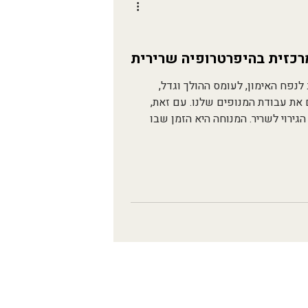
לנפח האימון, לעומס ההולך וגדל,
לבחירת תרגילים ולטכניקות שונות שמטרתן למקסם את עבודת המנופים שלנו. עם זאת,
ירוי לשריר. המנוחה היא הזמן שבו
משקם את הרקמות שנפגעו במהלך
תר, בעזרת מנוחה מספקת ותזונה
 עצמו, והיא מרכיב מרכזי בקביעת