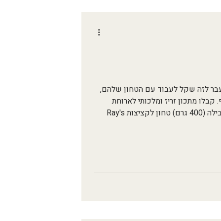
ריך המלצה, מעבר לזה שקל לעבוד עם הטחון שלהם,
קבלו מתכון זריז ומלכותי לארוחת
שבת. תמונה מהאתר של Rays מצרכים לקציצות: חבילה (400 גרם) טחון לקציצות Ray's
 לרכוש ישירות מהאתר עם הקוד veganbabe או ברשתות השווק וגם ב"ניצת הדובדבן" .
ם קצוצה תבלינים שאני אהבתי: כפית גדושה תבלין
פית, רבע כפית מלח. מצרכים לרוטב: