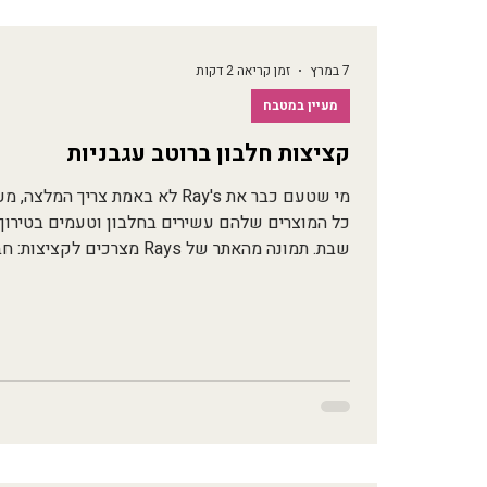
7 במרץ
זמן קריאה 2 דקות
מעיין במטבח
קציצות חלבון ברוטב עגבניות
מי שטעם כבר את Ray's לא באמת צ
כל המוצרים שלהם עשירים בחלבון וטעמים בטירוף. 
ניתן
חצי בצל קטן קצוץ (כ50 גרם) שן שו
גריל עוף(מבוסס פפריקה) , פלפל שחור גרוס חצי כ
פחית שימורים של