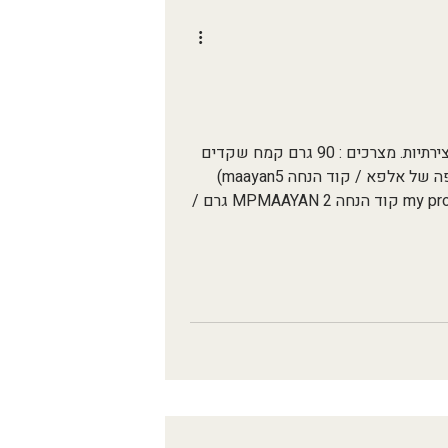
קלות להכנה, נימוחות ומפנקות ובהחלט מזמינות ליצירתיות. מצרכים : 90 גרם קמח שקדים
"שקד תבור" 60 גרם אבקת חלבון ( השתמשתי בקפה של אלפא / קוד הנחה maayan5)
אבל גם הוניל עוגיות מעולה לזה וגם הוניל של my protein קוד הנחה MPMAAYAN 2 גרם /
כם/לא חייב, אני השתמשתי בסוכרלוז
30 גרם סילאן "שקד תבור" 20 מ"ל שמן חמניות אורגני בכבישה קרה "ניצת הדובדבן" 70 מ"ל
סוכר הכנה : חממו תנור ל170 מעלות, ובנתיים הכינו לכם הכינו מגש עם נייר