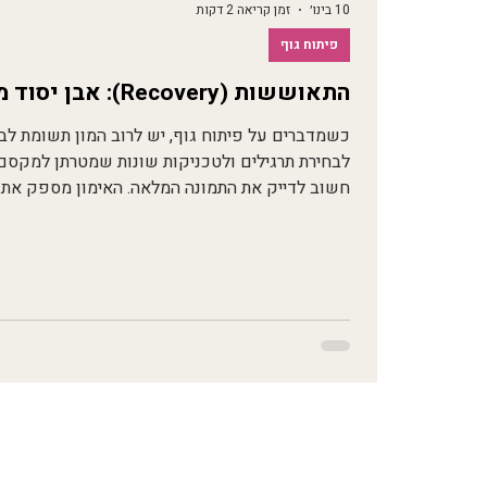
10 בינו׳
זמן קריאה 2 דקות
פיתוח גוף
התאוששות (Recovery): אבן יסוד מרכזית בהיפרטרופיה שרירית
כשמדברים על פיתוח גוף, יש לרוב המון תשומת לב 
חשוב לדייק את התמונה המלאה. האימון מספק את הג
הגוף בונה אותו מחדש. בשלב ההתאוששות הגוף 
האימון ובונה אותן מחדש בעוצמה ובנפח גדולים יו
מותאמת. לכן התאוששות אינה פחות חשובה מהאימון
נפח האימון העתידי, קצב הצטברות הס