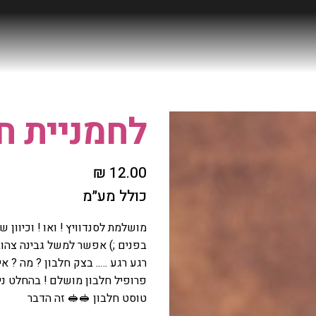
לחמניית חל
מחיר
כולל מע״מ
מושלמת לסנדוויץ ! ואו ! וכיוון
בפנים ;) אפשר למשל גבינה צהוב
רגע רגע ….. בצק חלבון ? מה ? אי
פרופיל חלבון מושלם ! בהחלט ני
טוסט חלבון 🥪🥪 זה הדבר