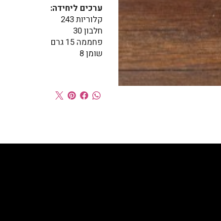
ערכים ליחידה:
קלוריות 243
חלבון 30
פחממה 15 גרם
שומן 8
RY
בלוג ומתכונים