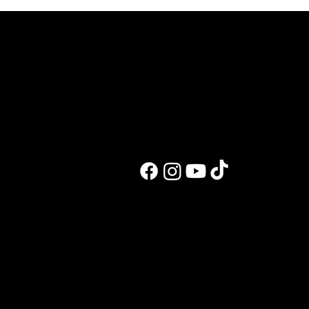
לעבוד איתי
בלוג ומתכונים
אימון אישי מוכוון טראומה
בלוג ראשי
ליווי אונליין
מעיין במטבח
הכנה לתחרויות
מבחן טעימות
שיעור פוזינג
המסע שלי
פיתוח מתכונים ותוכן
פיתוח גוף
הרצאות, סדנאות וייעוץ