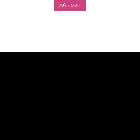
הוספה לסל
RY
בלוג ומתכונים
כל 
בלוג ראשי
וכוון טראומה
סל 
מעיין במטבח
ות
מבחן טעימות
המסע שלי