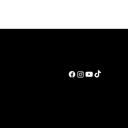
קציצות חלבון ברוטב עגבניות
לעבוד איתי
אימון אישי מ
ליווי אונליין
הכנה לתחרוי
שיעור פוזינג
פיתוח מתכוני
הרצאות, סדנא