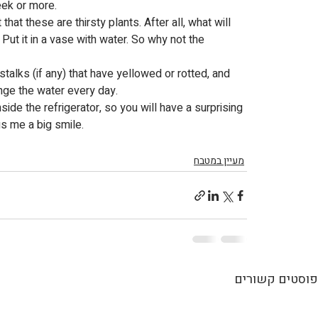
eek or more.
t these are thirsty plants. After all, what will 
Put it in a vase with water. So why not the 
 stalks (if any) that have yellowed or rotted, and 
ange the water every day.
nside the refrigerator, so you will have a surprising 
gs me a big smile.
מעיין במטבח
פוסטים קשורים