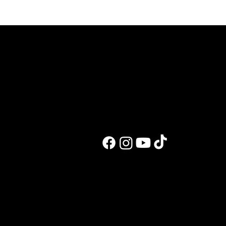
לעבוד איתי
בלוג ומתכונים
אימון אישי מוכוון טראומה
בלוג ראשי
ליווי אונליין
מעיין במטבח
הכנה לתחרויות
מבחן טעימות
שיעור פוזינג
המסע שלי