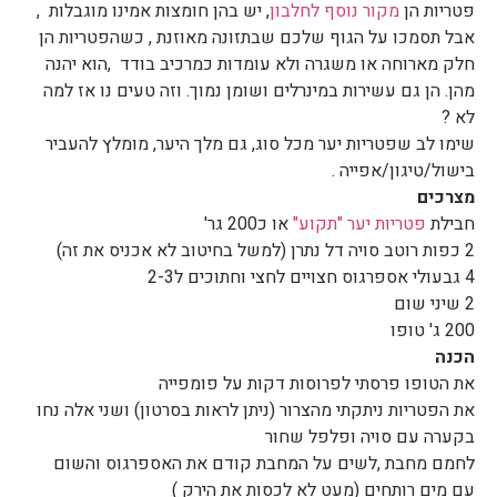
פטריות הן 
מקור נוסף לחלבון
, יש בהן חומצות אמינו מוגבלות  , 
אבל תסמכו על הגוף שלכם שבתזונה מאוזנת , כשהפטריות הן 
חלק מארוחה או משגרה ולא עומדות כמרכיב בודד  ,הוא יהנה 
מהן. הן גם עשירות במינרלים ושומן נמוך. וזה טעים נו אז למה 
לא ?
שימו לב שפטריות יער מכל סוג, גם מלך היער, מומלץ להעביר 
בישול/טיגון/אפייה .
מצרכים
חבילת 
פטריות יער "תקוע"
 או כ200 גר' 
2 כפות רוטב סויה דל נתרן (למשל בחיטוב לא אכניס את זה)
4 גבעולי אספרגוס חצויים לחצי וחתוכים ל2-3 
2 שיני שום
200 ג' טופו 
הכנה
את הטופו פרסתי לפרוסות דקות על פומפייה 
את הפטריות ניתקתי מהצרור (ניתן לראות בסרטון) ושני אלה נחו 
בקערה עם סויה ופלפל שחור 
לחמם מחבת ,לשים על המחבת קודם את האספרגוס והשום 
עם מים רותחים (מעט לא לכסות את הירק )