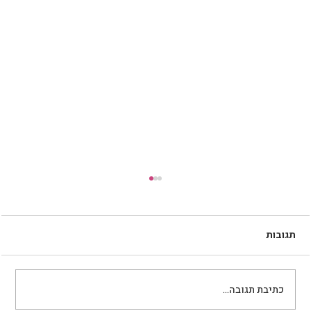
תגובות
עוגיות חלבון ללא גלוטן
כתיבת תגובה...