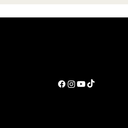
ברמה כל כך גבוהה. מימון אין. אבל הלוואה כבר נלקחה וגם עזרה
מההורים. זה די עצוב בעיניי שכספורטאים אין לנו כלים להגשים יותר 
אני זוכרת כשזכיתי איך כל חברה וכל גוף וכל עמותה טבעונית פנו אלי
והענקתי ראיונות, תמונות , הרצאות ומה לא והכל בהתנדבות. השיעור
נלמד! ובנתיים אני מזמינה אתכם לערוץ היו טיוב שלי כדי להציץ ולהב
איך נראים החיים שלי בהכנה . זה הפרק הראשו
לעבוד איתי
בלוג ומתכונים