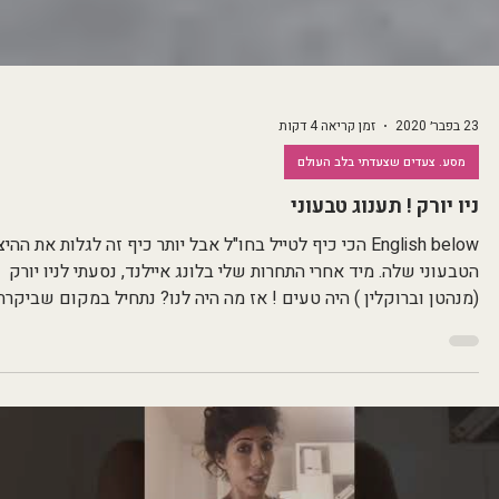
23 בפבר׳ 2020
זמן קריאה 4 דקות
מסע. צעדים שצעדתי בלב העולם
ניו יורק ! תענוג טבעוני
English below הכי כיף לטייל בחו"ל אבל יותר כיף זה לגלות את ההי
הטבעוני שלה. מיד אחרי התחרות שלי בלונג איילנד, נסעתי לניו יורק
(מנהטן וברוקלין ) היה טעים ! אז מה היה לנו? נתחיל במקום שביקרת
בו הכי הרבה פעמים , כי האוכל היה מדהים ברמות , נגיש, גם מבחינת
מחירים וגם מבחינת שעות פעילות ומלא אהבה ! מרגש לשבת ולהרגי
שמי שכתב את התפריט יצירתי ומשקיע בך ! מזון מהיר מבוסס על
תזונה מהצומח , אפילו אפשר לקנות סלטים הבייתה וכל מה שחשבתי